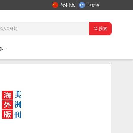
简体中文
English
끠
搜索
多+