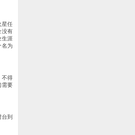
火星任
全没有
业生涯
个名为
，不得
们需要
射台到