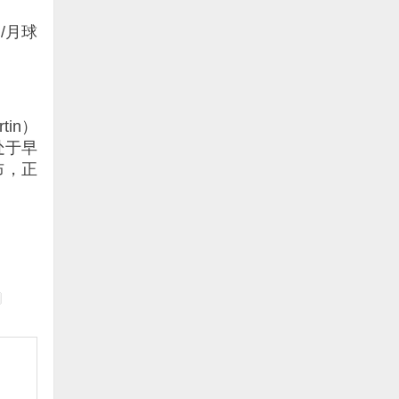
 /月球
tin）
处于早
宣布，正