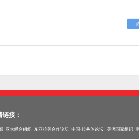
情链接：
部
亚太经合组织
东亚拉美合作论坛
中国-拉共体论坛
美洲国家组织