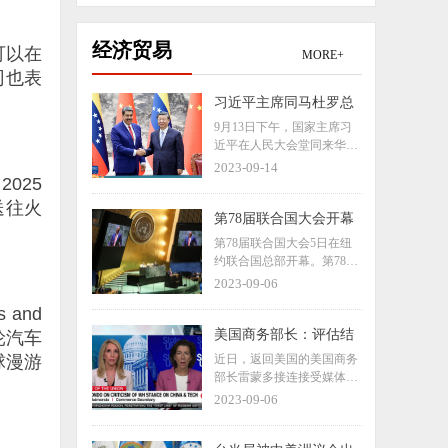
经济贸易
可以在
MORE+
司也表
习近平主席同马杜罗总
统会谈时，这样谈中委
9月13日下午，国家主席习
关系
近平在人民大会堂同来华进
行国事访问的委内瑞拉总统
2023-09-14
025
马杜罗举行会谈。一起来看
习近平主席的谈话要点。
送往火
第78届联合国大会开幕
第78届联合国大会5日在纽
约联合国总部开幕。第78届
联大主席丹尼斯·弗朗西斯呼
2023-09-06
吁会员国用真正的多边主义
 and
精神来解决全球面临的问题
与挑战，以更好地保护人类
美国商务部长：评估结
轮汽车
的安全和尊严。
束前，预计不会改变对
球漫游
近日，返回美国的美国商务
华关税政策
部长雷蒙多接连接受媒体采
。
访，宣传自己的访华“成
2023-09-06
果”。当地时间9月5日，雷
蒙多接受美国消费者新闻与