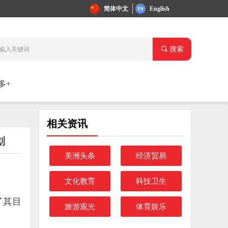
简体中文
English
끠
搜索
多+
相关资讯
划
美洲头条
经济贸易
文化教育
科技卫生
了其目
旅游观光
体育娱乐