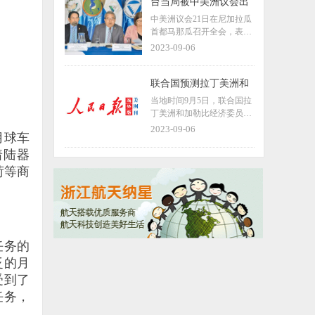
商业频道（CNBC）节目采
台当局被中美洲议会出
访时，强调了沟通对于促进
局，“断交”效应涌现，
中美洲议会21日在尼加拉瓜
中美经济关系的重要性，称
下一个恐是危地马拉
首都马那瓜召开全会，表决
美企“迫切”需要中美之间进
通过关于取消台湾地区立法
2023-09-06
行对话。
机构所谓“常驻观察员”地
位，接纳中国全国人大成为
议会常驻观察员的两项决
联合国预测拉丁美洲和
议。
加勒比地区今年经济增
当地时间9月5日，联合国拉
长1.7% 低于2022年的
丁美洲和加勒比经济委员会
3.7%
（拉加经委会）在一份宏观
2023-09-06
 月球车
经济调查报告中指出，拉丁
美洲和加勒比地区今年的经
着陆器
济增长预计为1.7%，低于20
荷等商
22年的3.7%，预计2024年经
济增长为1.5%。
任务的
泛的月
受到了
任务，