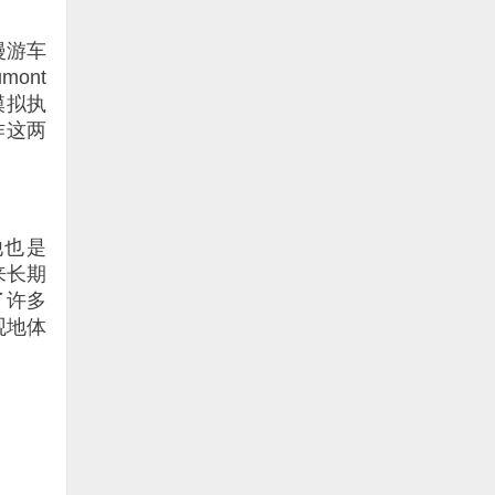
漫游车
mont
模拟执
作这两
他也是
来长期
了许多
观地体