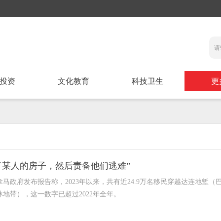
投资
文化教育
科技卫生
更
了某人的房子，然后责备他们逃难”
马政府发布报告称，2023年以来，共有近24.9万名移民穿越达连地堑（
地带），这一数字已超过2022年全年。