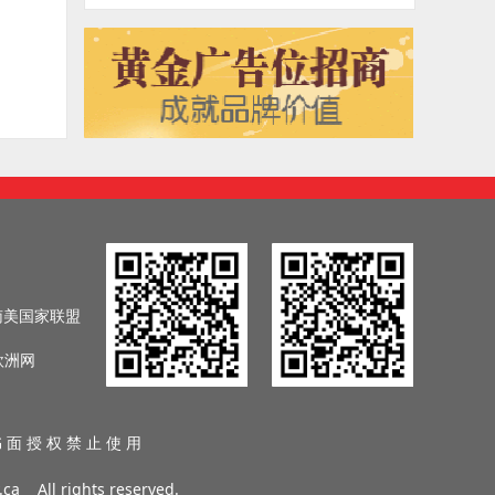
的48183人增加了2.6%，是有记录以来的最高
数字。
南美国家联盟
欧洲网
 面 授 权 禁 止 使 用
.ca
All rights reserved.