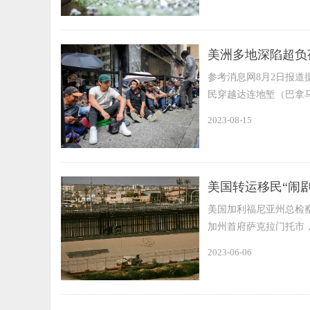
美洲多地深陷超负
参考消息网8月2日报道据
民穿越达连地堑（巴拿
2023-08-15
美国转运移民“闹
美国加利福尼亚州总检
加州首府萨克拉门托市
拐”移民展开调查。
2023-06-06