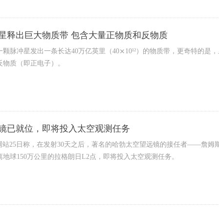
星释出巨大物质带 包含大量正物质和反物质
颗脉冲星发出一条长达40万亿英里（40⨯10¹²）的物质带，更奇特的是
反物质（即正电子）。
镜已就位，即将投入太空观测任务
网站25日称，在发射30天之后，著名的哈勃太空望远镜的接任者——詹姆斯
地球150万公里的拉格朗日L2点，即将投入太空观测任务。