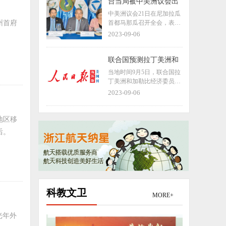
商业频道（CNBC）节目采
台当局被中美洲议会出
访时，强调了沟通对于促进
局，“断交”效应涌现，
中美洲议会21日在尼加拉瓜
中美经济关系的重要性，称
下一个恐是危地马拉
州首府
首都马那瓜召开全会，表决
美企“迫切”需要中美之间进
通过关于取消台湾地区立法
2023-09-06
行对话。
机构所谓“常驻观察员”地
位，接纳中国全国人大成为
议会常驻观察员的两项决
联合国预测拉丁美洲和
议。
加勒比地区今年经济增
当地时间9月5日，联合国拉
长1.7% 低于2022年的
丁美洲和加勒比经济委员会
3.7%
（拉加经委会）在一份宏观
2023-09-06
经济调查报告中指出，拉丁
美洲和加勒比地区今年的经
济增长预计为1.7%，低于20
地区移
22年的3.7%，预计2024年经
后。
济增长为1.5%。
科教文卫
MORE+
光年外