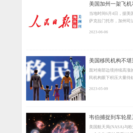
美国加州一架飞机
当地时间6月4日，据美
萨克拉门托市，加州司
2023-06-06
美国移民机构不堪
面对南部边境持续高涨
民机构眼下积压大量待
2023-05-09
韦伯捕捉到车轮星
美国航天局(NASA)与