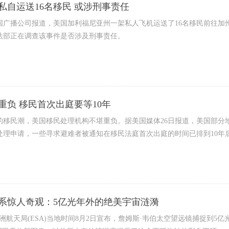
私自运送16名移民 或涉刑事责任
国广播公司报道，美国加利福尼亚州一架私人飞机运送了16名移民前往加
法部正在调查该事件是否涉及刑事责任。
重负 移民首次出庭要等10年
的移民潮，美国移民处理机构不堪重负。据美国媒体26日报道，美国部分
处理申请，一些寻求避难者被通知在移民法庭首次出庭的时间已排到10年
系惊人奇观：5亿光年外的绝美宇宙涟漪
欧洲航天局(ESA)当地时间8月2日宣布，詹姆斯·韦伯太空望远镜捕捉到5亿