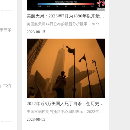
美航天局：2023年7月为1880年以来最热
月份
美国航天局14日公布的最新分析显示，2023年7
，里面不
2023-08-15
月为自1880年有全球气温记录以来平均气温最
高的月份。
·韦伯
2022年近5万美国人死于自杀，创历史新
高
美国疾病控制与预防中心周四表示，2022年共
2023-08-15
有49449名美国人死于自杀。根据联邦卫生机构
在一份新报告中发布的临时数字，这比2021年