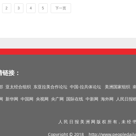
2
3
4
5
下一页
情链接：
部
亚太经合组织
东亚拉美合作论坛
中国-拉共体论坛
美洲国家组织
网
新华网
中国网
央视网
央广网
国际在线
中新网
海外网
人民日报
人 民 日 报 美 洲 网 版 权 所 有，未 经 书
Copyright © 2018
http://www.peopledaily