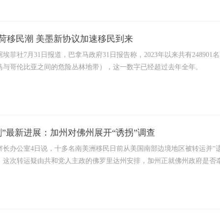
荷移民潮 美墨新协议加速移民到来
埃菲社7月31日报道，巴拿马政府31日报告称，2023年以来共有248901
马与哥伦比亚之间的危险丛林地带），这一数字已经超过去年全年。
剧”最新进展：加州对佛州展开“诱拐”调查
察长办公室4日说，十多名南美洲移民日前从美国南部边境地区被转运并“遗
，这次转运疑由共和党人主政的佛罗里达州安排，加州正就佛州政府是否牵