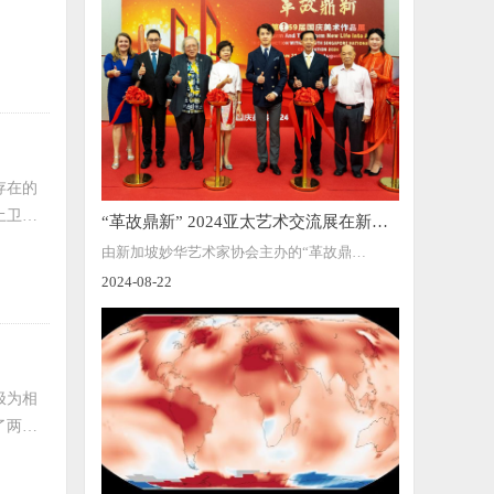
存在的
土卫二
“革故鼎新” 2024亚太艺术交流展在新加
坡开幕
由新加坡妙华艺术家协会主办的“革故鼎
2024-08-22
新”2024亚太艺术交流展于8月21日在新加坡开
幕。
极为相
了两者