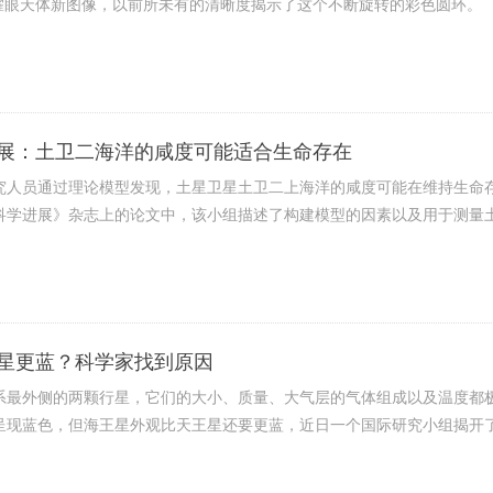
的耀眼天体新图像，以前所未有的清晰度揭示了这个不断旋转的彩色圆环。
展：土卫二海洋的咸度可能适合生命存在
究人员通过理论模型发现，土星卫星土卫二上海洋的咸度可能在维持生命
科学进展》杂志上的论文中，该小组描述了构建模型的因素以及用于测量
星更蓝？科学家找到原因
系最外侧的两颗行星，它们的大小、质量、大气层的气体组成以及温度都
呈现蓝色，但海王星外观比天王星还要更蓝，近日一个国际研究小组揭开