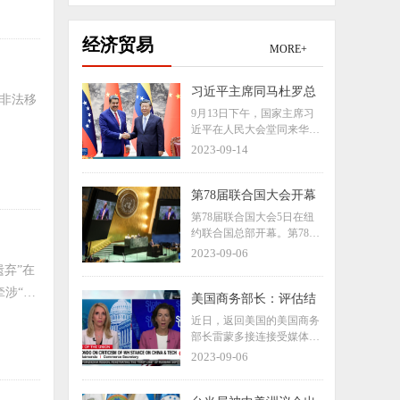
经济贸易
MORE+
习近平主席同马杜罗总
名非法移
统会谈时，这样谈中委
9月13日下午，国家主席习
关系
近平在人民大会堂同来华进
行国事访问的委内瑞拉总统
2023-09-14
马杜罗举行会谈。一起来看
习近平主席的谈话要点。
第78届联合国大会开幕
第78届联合国大会5日在纽
约联合国总部开幕。第78届
联大主席丹尼斯·弗朗西斯呼
2023-09-06
吁会员国用真正的多边主义
弃”在
精神来解决全球面临的问题
涉“诱
与挑战，以更好地保护人类
美国商务部长：评估结
的安全和尊严。
束前，预计不会改变对
近日，返回美国的美国商务
华关税政策
部长雷蒙多接连接受媒体采
访，宣传自己的访华“成
2023-09-06
果”。当地时间9月5日，雷
蒙多接受美国消费者新闻与